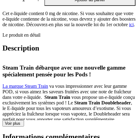
quantité
de
Steam
Cet e-liquide contient 0 mg de nicotine. Si vous souhaitez que votre
Train
e-liquide contienne de la nicotine, vous devrez y ajouter des boosters
-
de nicotine. Découvrez-en plus sur la nouvelle loi du 1er octobre
ici
.
Doubleheader
Le produit en détail
20
ml
/
Description
60
ml
E-
Steam Train débarque avec une nouvelle gamme
Liquide
spécialement pensée pour les Pods !
La marque Steam Train
va vous impressionner avec leur gamme
POD, si vous aimez les saveurs fruitées avec une note de fraîcheur
dans votre e-liquide.
Steam Train
vous propose un-e-liquide conçu
exclusivement les systèmes pod ! Le
Steam Train
Doubleheader
,
le E-liquide pour tous les vapoteurs amoureux d’exotisme. Si vous
appréciez la fraîcheur lorsque vous vapotez, le Doubleheader sera
parfait pour vous apporter une satisfaction supplémentaire.
Voir plus
Le Doubleheader de Steam Train, une alliance
Informations complémentaires