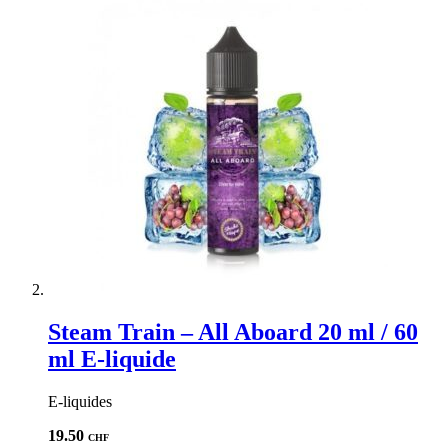
Important : Concentré d’arôme 20 ml, vendu en flacon de 60 ml.
Fabriqué en Grèce ; Dosage : 100 % PG.
Découvrez les autres produits de la marque
Steam Train
.
Obtenez des réductions ou les dernières informations en nous
suivant sur
Facebook
ou
Instagram
.
Steam Train – All Aboard 20 ml / 60
ml E-liquide
E-liquides
19.50
CHF