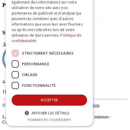
également des informations sur votre
Paiements sécurisés
utilisation de notre site avec nos
partenaires de publicité et d'analyse qui
peuvent les combiner avec d'autres
informations que vous leur avez fournies
ou qu'ils ont collectées lors de votre
Suivez-nous
utilisation de leurs services.
Politique de
confidentialité
Instagram
Facebook
STRICTEMENT NÉCESSAIRES
PERFORMANCE
CIBLAGE
4.96
/5
FONCTIONNALITÉ
113 avis vérifiés
ACCEPTER
© 2026 -
Vapothèque SARL – Fait avec ❤️ par
Wow
AFFICHER LES DÉTAILS
La vente de produits du vapotage est interdite aux mineurs ·
POWERED BY COOKIESCRIPT
Contient de la nicotine, substance addictive.