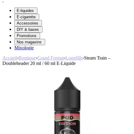
E-liquides
E-cigarette
Accessoires
DIY & bases
Promotions
Nos magasins
Mixologie
Accueil
›
Boutique
›
Grand Format
›
Longfills
›
Steam Train –
Doubleheader 20 ml / 60 ml E-Liquide