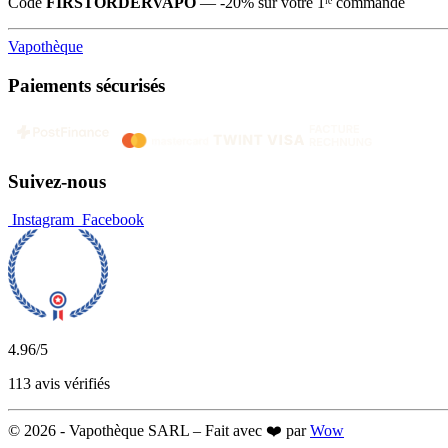
Code
FIRSTORDERVAPO
— -20% sur votre 1ʳᵉ commande
Vapothèque
Paiements sécurisés
Suivez-nous
Instagram
Facebook
4.96
/5
113 avis vérifiés
© 2026 -
Vapothèque SARL – Fait avec ❤️ par
Wow