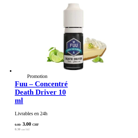
Promotion
Fuu – Concentré
Death Driver 10
ml
Livrables en 24h
Le
Le
3.00
6.00
CHF
prix
prix
0.30
/ml
CHF
initial
actuel