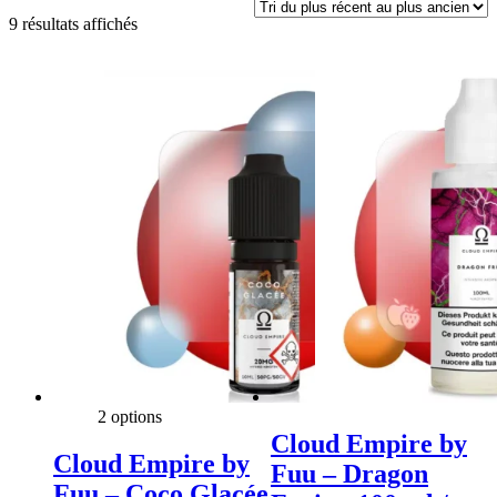
Trié
9 résultats affichés
du
plus
récent
au
plus
ancien
2 options
Cloud Empire by
Cloud Empire by
Fuu – Dragon
Fuu – Coco Glacée