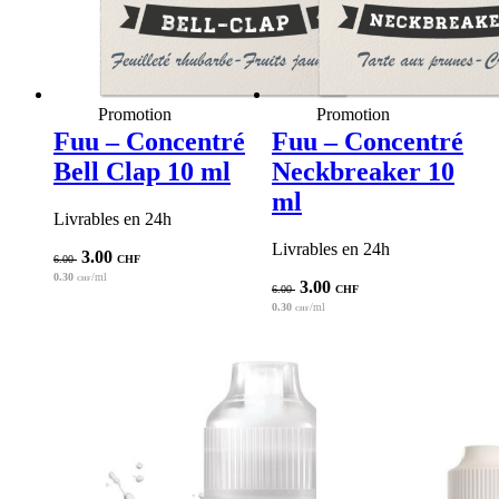
Promotion
Promotion
Fuu – Concentré
Fuu – Concentré
Bell Clap 10 ml
Neckbreaker 10
ml
Livrables en 24h
Livrables en 24h
Le
Le
3.00
6.00
CHF
prix
prix
0.30
/ml
CHF
Le
Le
3.00
6.00
CHF
initial
actuel
prix
prix
0.30
/ml
CHF
était :
est :
initial
actuel
6.00 CHF.
3.00 CHF.
était :
est :
6.00 CHF.
3.00 CHF.