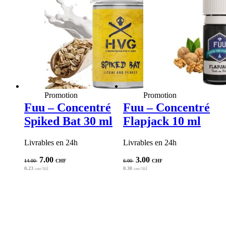
Promotion
Promotion
Fuu – Concentré
Fuu – Concentré
Spiked Bat 30 ml
Flapjack 10 ml
Livrables en 24h
Livrables en 24h
Le
Le
Le
Le
7.00
3.00
14.00
CHF
6.00
CHF
prix
prix
prix
prix
0.23
/ml
0.30
/ml
CHF
CHF
initial
actuel
initial
actuel
était :
est :
était :
est :
14.00 CHF.
7.00 CHF.
6.00 CHF.
3.00 CHF.