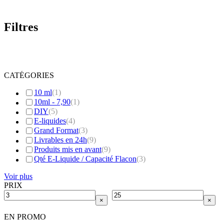
était :
est :
6.00 CHF.
3.00 CHF.
Filtres
CATÉGORIES
10 ml
(
1
)
10ml - 7,90
(
1
)
DIY
(
5
)
E-liquides
(
4
)
Grand Format
(
3
)
Livrables en 24h
(
9
)
Produits mis en avant
(
9
)
Qté E-Liquide / Capacité Flacon
(
3
)
Voir plus
PRIX
×
×
EN PROMO