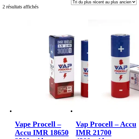
Trié
2 résultats affichés
du
plus
récent
au
plus
ancien
Vape Procell –
Vap Procell – Accu
Accu IMR 18650
IMR 21700