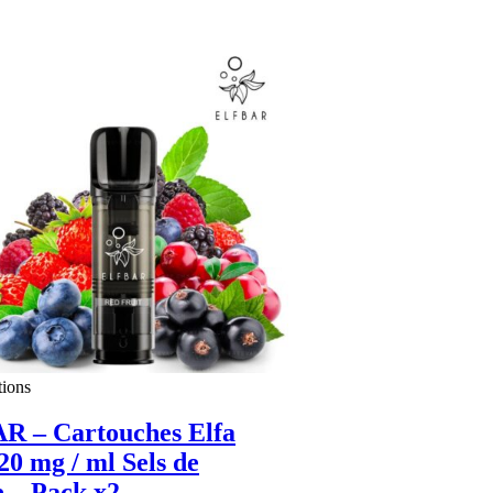
initial
actuel
était :
est :
21.90 CHF.
14.60 CHF.
tions
R – Cartouches Elfa
0 mg / ml Sels de
e – Pack x2