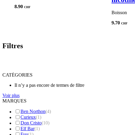
8.90
CHF
Boisson
9.70
CHF
Filtres
CATÉGORIES
Il n’y a pas encore de termes de filtre
Voir plus
MARQUES
Ben Northon
(
4
)
Curieux
(
1
)
Don Cristo
(
10
)
Elf Bar
(
1
)
Fuu
(
1
)