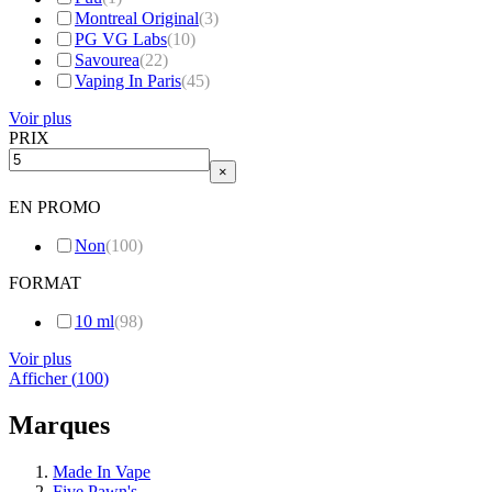
Montreal Original
(
3
)
PG VG Labs
(
10
)
Savourea
(
22
)
Vaping In Paris
(
45
)
Voir plus
PRIX
×
EN PROMO
Non
(
100
)
FORMAT
10 ml
(
98
)
Voir plus
Afficher
(
100
)
Marques
Made In Vape
Five Pawn's