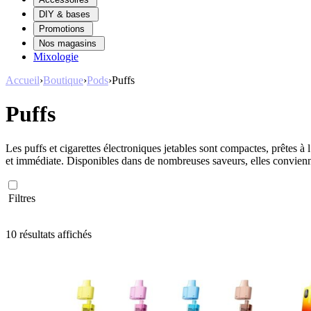
DIY & bases
Promotions
Nos magasins
Mixologie
Accueil
›
Boutique
›
Pods
›
Puffs
Puffs
Les puffs et cigarettes électroniques jetables sont compactes, prêtes à l
et immédiate. Disponibles dans de nombreuses saveurs, elles convienne
Filtres
Trié
10 résultats affichés
du
plus
récent
au
plus
ancien