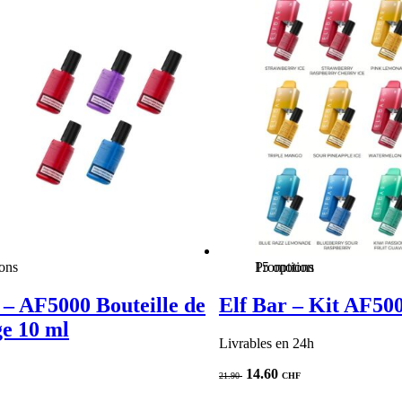
ions
Promotion
15 options
 – AF5000 Bouteille de
Elf Bar – Kit AF50
e 10 ml
Livrables en 24h
Le
Le
14.60
21.90
CHF
prix
prix