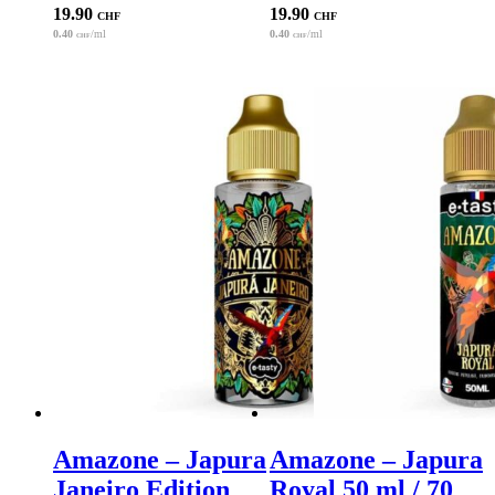
19.90
19.90
CHF
CHF
0.40
/ml
0.40
/ml
CHF
CHF
Amazone – Japura
Amazone – Japura
Janeiro Edition
Royal 50 ml / 70