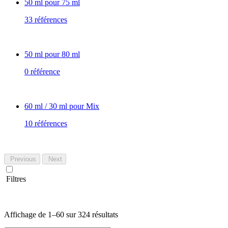
50 ml pour 75 ml
33 références
50 ml pour 80 ml
0 référence
60 ml / 30 ml pour Mix
10 références
Previous
Next
Filtres
Trié
Affichage de 1–60 sur 324 résultats
du