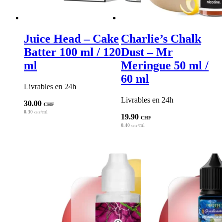
Juice Head – Cake
Charlie’s Chalk
Batter 100 ml / 120
Dust – Mr
ml
Meringue 50 ml /
60 ml
Livrables en 24h
Livrables en 24h
30.00
CHF
0.30
/ml
CHF
19.90
CHF
0.40
/ml
CHF