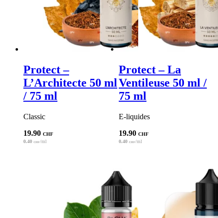
Protect –
Protect – La
L’Architecte 50 ml
Ventileuse 50 ml /
/ 75 ml
75 ml
Classic
E-liquides
19.90
19.90
CHF
CHF
0.40
/ml
0.40
/ml
CHF
CHF