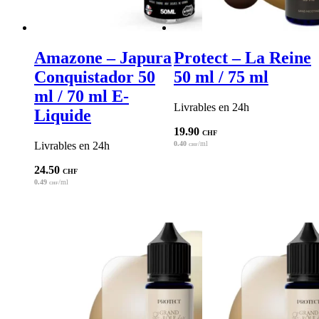
Amazone – Japura
Protect – La Reine
Conquistador 50
50 ml / 75 ml
ml / 70 ml E-
Livrables en 24h
Liquide
19.90
CHF
Livrables en 24h
0.40
/ml
CHF
24.50
CHF
0.49
/ml
CHF