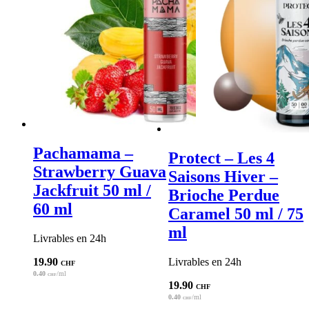
Pachamama –
Protect – Les 4
Strawberry Guava
Saisons Hiver –
Jackfruit 50 ml /
Brioche Perdue
60 ml
Caramel 50 ml / 75
ml
Livrables en 24h
19.90
Livrables en 24h
CHF
0.40
/ml
CHF
19.90
CHF
0.40
/ml
CHF