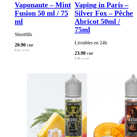
Vaponaute – Mint
Vaping in Paris –
Fusion 50 ml / 75
Silver Fox – Pêche
ml
Abricot 50ml /
75ml
Shortfills
Livrables en 24h
20.90
CHF
0.42
/ml
CHF
23.90
CHF
0.48
/ml
CHF