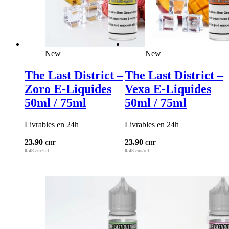
New
New
The Last District –
The Last District –
Zoro E-Liquides
Vexa E-Liquides
50ml / 75ml
50ml / 75ml
Livrables en 24h
Livrables en 24h
23.90
23.90
CHF
CHF
0.48
/ml
0.48
/ml
CHF
CHF