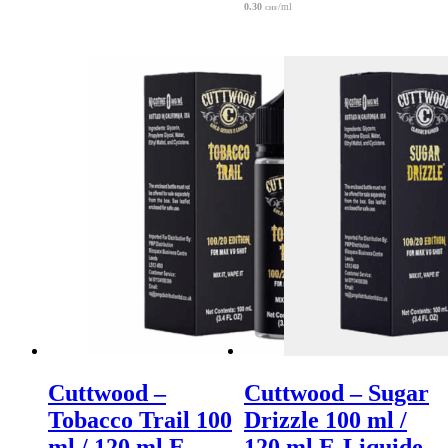
0.30
/ml
CHF
Cuttwood –
Cuttwood – Sugar
Tobacco Trail 100
Drizzle 100 ml /
ml / 120 ml E-
120 ml E-Liquide