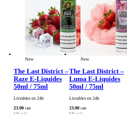
New
New
The Last District –
The Last District –
Raze E-Liquides
Luma E-Liquides
50ml / 75ml
50ml / 75ml
Livrables en 24h
Livrables en 24h
23.90
23.90
CHF
CHF
0.48
/ml
0.48
/ml
CHF
CHF