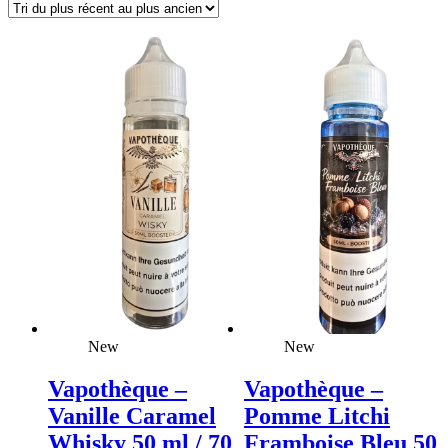
plus
récent
au
plus
ancien
New
New
Vapothèque –
Vapothèque –
Vanille Caramel
Pomme Litchi
Whisky 50 ml / 70
Framboise Bleu 50