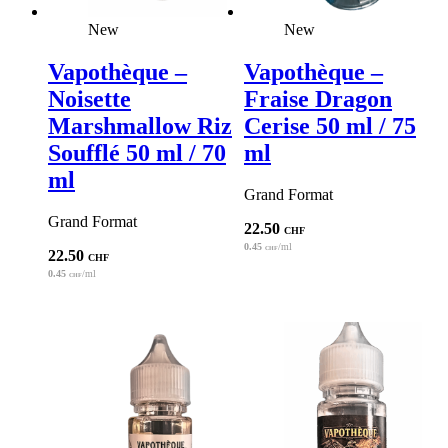
New
New
Vapothèque –
Vapothèque –
Noisette
Fraise Dragon
Marshmallow Riz
Cerise 50 ml / 75
Soufflé 50 ml / 70
ml
ml
Grand Format
Grand Format
22.50
CHF
0.45
/ml
CHF
22.50
CHF
0.45
/ml
CHF