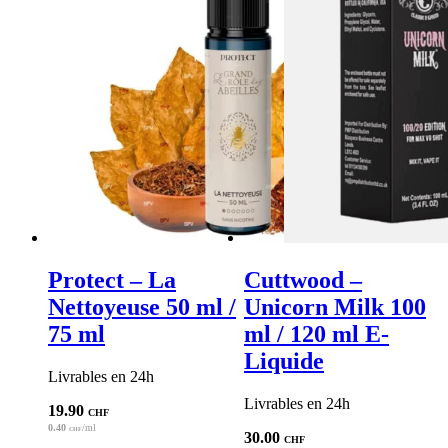
Protect – La
Cuttwood –
Nettoyeuse 50 ml /
Unicorn Milk 100
75 ml
ml / 120 ml E-
Liquide
Livrables en 24h
Livrables en 24h
19.90
CHF
0.40
/ml
CHF
30.00
CHF