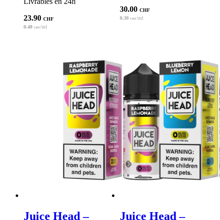
Livrables en 24h
30.00
CHF
23.90
0.30
/ml
CHF
CHF
0.48
/ml
CHF
Juice Head –
Juice Head –