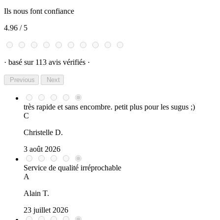
✅ Jusqu’à 40 W
Ils nous font confiance
✅ Batterie intégrée 2800 mAh
✅ 3 modes de puissance
4.96
/ 5
✅ Airflow réglable
✅ Activation auto, bouton ou mixte
✅ Cartouche Dual Mesh ultra performante
· basé sur 113 avis vérifiés ·
Contenu du kit
Previous
Next
1 pod Fluffi Pro
1 cartouche Fluffi Dual Mesh 0,4 ohm
très rapide et sans encombre. petit plus pour les sugus ;)
1 drip tip 510
C
1 câble USB-C
1 manuel d’utilisation
Christelle D.
3 août 2026
Service de qualité irréprochable
A
Alain T.
23 juillet 2026