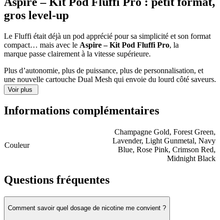
Aspire – Kit Pod Fluffi Pro : petit format,
gros level-up
Le Fluffi était déjà un pod apprécié pour sa simplicité et son format
compact… mais avec le
Aspire – Kit Pod Fluffi Pro
, la
marque passe clairement à la vitesse supérieure.
Plus d’autonomie, plus de puissance, plus de personnalisation, et
une nouvelle cartouche Dual Mesh qui envoie du lourd côté saveurs.
En bref : le Fluffi a grandi… et il est revenu en version survitaminée.
Voir plus
Informations complémentaires
L’ADN Fluffi… avec une finition premium ✨
Champagne Gold, Forest Green,
Dès le premier regard, on reconnaît immédiatement la signature
Lavender, Light Gunmetal, Navy
Fluffi :
Couleur
Blue, Rose Pink, Crimson Red,
Midnight Black
✔ son format compact ultra pratique
✔ son capuchon protecteur ingénieux
Questions fréquentes
✔ sa fenêtre de contrôle pour surveiller facilement le niveau d’e-
liquide
Avec ses dimensions de
107,7 x 33,6 x 23,9 mm
, le Fluffi Pro reste
Comment savoir quel dosage de nicotine me convient ?
discret en main et facile à transporter partout.