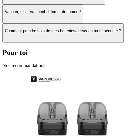
Mais cette version Pro apporte un sérieux upgrade esthétique :
Vapoter, c’est vraiment différent de fumer ?
✨ des finitions satinées plus premium
un superbe écran
TFT couleur 1,47″
un affichage clair et moderne de toutes les infos essentielles
Comment prendre soin de mes batteries/accus en toute sécurité ?
En un coup d’œil, vous gardez le contrôle sur :
le niveau de batterie
Pour toi
⚡ la puissance sélectionnée
Ω la valeur de la résistance
Nos recommandations
le compteur de puffs
Jusqu’à 40 watts pour une vape sur mesure ⚡
Le Fluffi Pro embarque désormais
40 W de puissance
, soit deux
fois plus que son prédécesseur. Résultat : davantage de polyvalence
et une expérience bien plus personnalisable.
Aspire a choisi un système simple mais efficace avec
trois niveaux
de puissance
: