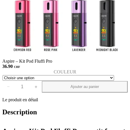
Aspire – Kit Pod Fluffi Pro
36.90
CHF
COULEUR
−
＋
Ajouter au panier
quantité
de
Aspire
Le produit en détail
-
Kit
Description
Pod
Fluffi
Pro