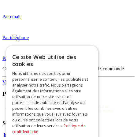
Par email
Par téléphone
Ce site Web utilise des
Par WhatsApp
cookies
Code
FIRSTORDERVAPO
— -20% sur votre 1ʳᵉ commande
Nous utilisons des cookies pour
personnaliser le contenu, les publicités et
Vapothèque
analyser notre trafic. Nous partageons
également des informations sur votre
Paiements sécurisés
utilisation de notre site avec nos
partenaires de publicité et d'analyse qui
peuvent les combiner avec d'autres
informations que vous leur avez fournies
ou qu'ils ont collectées lors de votre
Suivez-nous
utilisation de leurs services.
Politique de
confidentialité
Instagram
Facebook