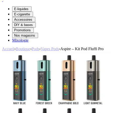
E-liquides
E-cigarette
Accessoires
DIY & bases
Promotions
Nos magasins
Mixologie
Accueil
›
Boutique
›
Pods
›
Vapes Pods
›
Aspire – Kit Pod Fluffi Pro