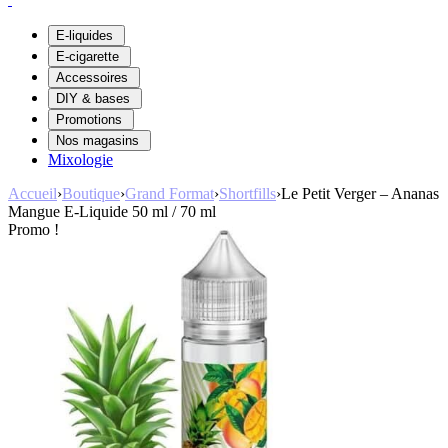
E-liquides
E-cigarette
Accessoires
DIY & bases
Promotions
Nos magasins
Mixologie
Accueil
›
Boutique
›
Grand Format
›
Shortfills
›
Le Petit Verger – Ananas
Mangue E-Liquide 50 ml / 70 ml
Promo !