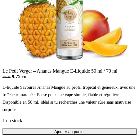
Le Petit Verger – Ananas Mangue E-Liquide 50 ml / 70 ml
Le
Le
9.75
19.50
CHF
prix
prix
initial
actuel
E-liquide Savourea Ananas Mangue au profil tropical et généreux, avec une
était :
est :
fraîcheur marquée. Pensé pour une vape simple, fiable et régulière.
19.50 CHF.
9.75 CHF.
Disponible en 50 ml, idéal si tu recherches une valeur sûre sans mauvaise
surprise.
1 en stock
quantité
Ajouter au panier
de