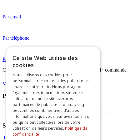
Par email
Par téléphone
Ce site Web utilise des
Par WhatsApp
cookies
Code
FIRSTORDERVAPO
— -20% sur votre 1ʳᵉ commande
Nous utilisons des cookies pour
personnaliser le contenu, les publicités et
Vapothèque
analyser notre trafic. Nous partageons
également des informations sur votre
Paiements sécurisés
utilisation de notre site avec nos
partenaires de publicité et d'analyse qui
peuvent les combiner avec d'autres
informations que vous leur avez fournies
ou qu'ils ont collectées lors de votre
Suivez-nous
utilisation de leurs services.
Politique de
confidentialité
Instagram
Facebook