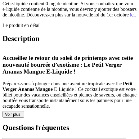
Le
Cet e-liquide contient 0 mg de nicotine. Si vous souhaitez que votre
Petit
e-liquide contienne de la nicotine, vous devrez y ajouter des boosters
Verger
de nicotine. Découvrez-en plus sur la nouvelle loi du 1er octobre
ici
.
-
Ananas
Le produit en détail
Mangue
E-
Description
Liquide
50
ml
Accueillez le retour du soleil de printemps avec cette
/
nouveauté bourrée d’exotisme : Le Petit Verger
70
ml
Ananas Mangue E-Liquide !
Préparez-vous à plonger dans une aventure tropicale avec
Le Petit
Verger Ananas Mangue
E-Liquide ! Ce cocktail exotique est votre
billet pour des vacances ensoleillées et pleines de saveurs, où chaque
bouffée vous transporte instantanément sous les palmiers pour une
escapade sensationnelle.
Voir plus
Imaginez-vous sur une plage de sable chaud, une boisson fruitée à la
main, tandis que la brise tropicale vous enveloppe de son doux
Questions fréquentes
souffle. Avec chaque inhalation de ce délice en bouteille, l’
ananas
acidulé et la
mangue
sucrée dansent sur votre palais, vous offrant
une expérience de vapotage aussi exaltante qu’un cocktail au bord