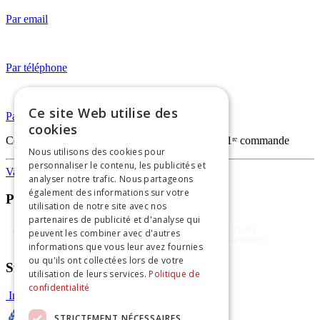
Par email
Par téléphone
Ce site Web utilise des
Par WhatsApp
cookies
Code
FIRSTORDERVAPO
— -20% sur votre 1ʳᵉ commande
Nous utilisons des cookies pour
personnaliser le contenu, les publicités et
Vapothèque
analyser notre trafic. Nous partageons
également des informations sur votre
Paiements sécurisés
utilisation de notre site avec nos
partenaires de publicité et d'analyse qui
peuvent les combiner avec d'autres
informations que vous leur avez fournies
ou qu'ils ont collectées lors de votre
Suivez-nous
utilisation de leurs services.
Politique de
confidentialité
Instagram
Facebook
STRICTEMENT NÉCESSAIRES