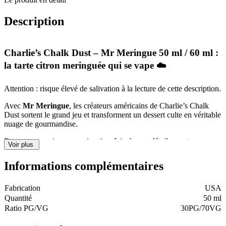
Meringue
50
Description
ml
/
60
Charlie’s Chalk Dust – Mr Meringue 50 ml / 60 ml :
ml
la tarte citron meringuée qui se vape ☁️
Attention : risque élevé de salivation à la lecture de cette description.
Avec
Mr Meringue
, les créateurs américains de
Charlie’s Chalk
Dust
sortent le grand jeu et transforment un dessert culte en véritable
nuage de gourmandise.
Et pas une version approximative. Ici, chaque détail compte.
Voir plus
Informations complémentaires
Une pâtisserie en version vapeur ✨
Fabrication
USA
Imaginez :
Quantité
50 ml
Une pâte sablée croustillante tout juste sortie du four
Ratio PG/VG
30PG/70VG
Une crème citronnée douce et légèrement acidulée