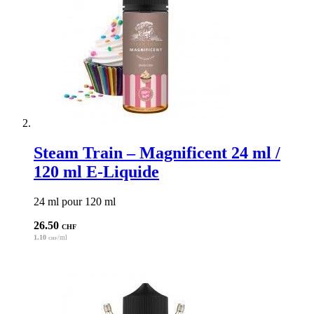
Caractéristiques
Notes aromatiques :
tarte citron meringuée, pâte sablée, citron,
meringue
Contenance :
50 ml
Flacon :
60 ml P.E.T avec sécurité enfant
Ratio PG/VG :
30/70
Nicotine :
0 mg (prêt à booster)
Origine :
USA
Steam Train – Magnificent 24 ml /
120 ml E-Liquide
24 ml pour 120 ml
26.50
CHF
1.10
/ml
CHF