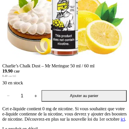
Charlie’s Chalk Dust – Mr Meringue 50 ml / 60 ml
19.90
CHF
0.40
/ml
CHF
30 en stock
−
＋
Ajouter au panier
quantité
de
Charlie's
Cet e-liquide contient 0 mg de nicotine. Si vous souhaitez que votre
Chalk
e-liquide contienne de la nicotine, vous devrez y ajouter des boosters
Dust
de nicotine. Découvrez-en plus sur la nouvelle loi du 1er octobre
ici
.
-
Le produit en détail
Mr