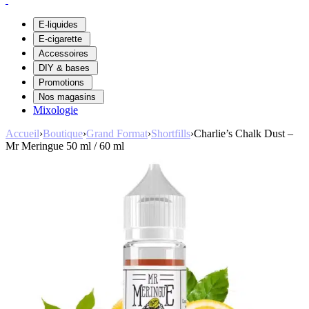
E-liquides
E-cigarette
Accessoires
DIY & bases
Promotions
Nos magasins
Mixologie
Accueil
›
Boutique
›
Grand Format
›
Shortfills
›
Charlie’s Chalk Dust –
Mr Meringue 50 ml / 60 ml