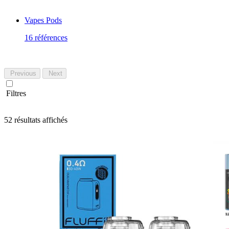
Vapes Pods
16 références
Previous
Next
Filtres
Trié
52 résultats affichés
du
plus
récent
au
plus
ancien