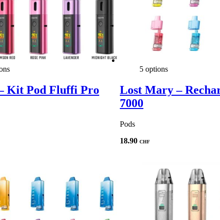
ions
5 options
– Kit Pod Fluffi Pro
Lost Mary – Recha
7000
Pods
18.90
CHF