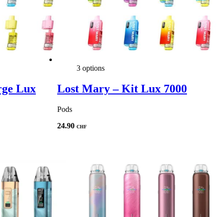
3 options
rge Lux
Lost Mary – Kit Lux 7000
Pods
24.90
CHF