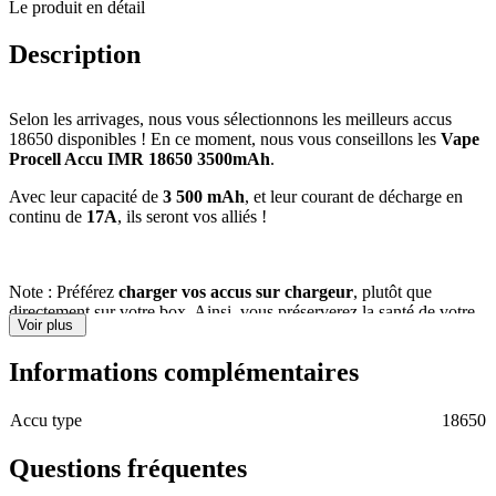
Vape
Le produit en détail
Procell
-
Description
Accu
IMR
18650
Selon les arrivages, nous vous sélectionnons les meilleurs accus
3500mAh
18650 disponibles ! En ce moment, nous vous conseillons les
Vape
Procell Accu IMR 18650 3500mAh
.
Avec leur capacité de
3 500
mAh
, et leur courant de décharge en
continu de
17A
, ils seront vos alliés !
Note : Préférez
charger vos accus sur chargeur
, plutôt que
directement sur votre box. Ainsi, vous préserverez la santé de votre
Voir plus
box, et celle de vos accus.
Informations complémentaires
Attention:
Faites attention à l’état de vos batteries.
Si le wrap est
endommagé (déchiré ou autre), passez en boutique pour le changer
ou achetez de nouveaux accus en prévention. Si le pôle positif ou
Accu type
18650
négatif est enfoncé, n’utilisez plus vos accus, changez les pour une
question de sécurité.
Questions fréquentes
Ne transportez jamais vos batteries à nu dans votre sac et/ou