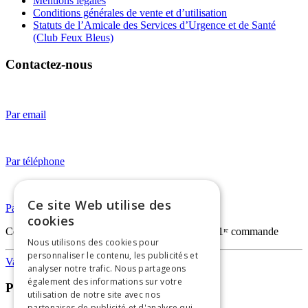
Mentions légales
Conditions générales de vente et d’utilisation
Statuts de l’Amicale des Services d’Urgence et de Santé
(Club Feux Bleus)
Contactez-nous
Par email
Par téléphone
Ce site Web utilise des
Par WhatsApp
cookies
Code
FIRSTORDERVAPO
— -20% sur votre 1ʳᵉ commande
Nous utilisons des cookies pour
personnaliser le contenu, les publicités et
Vapothèque
analyser notre trafic. Nous partageons
également des informations sur votre
Paiements sécurisés
utilisation de notre site avec nos
partenaires de publicité et d'analyse qui