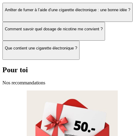
poches, utilisez des boites de transport prévues à cet effet.
Arrêter de fumer à l’aide d’une cigarette électronique : une bonne idée ?
Découvrez tous nos accus en cliquant
ici
.
Comment savoir quel dosage de nicotine me convient ?
Obtenez des réductions ou les dernières informations sur nos autres
produits disponibles en magasin en nous suivant sur nos réseaux
sociaux :
Facebook
ou
Instagram
.
Que contient une cigarette électronique ?
Pour toi
Nos recommandations