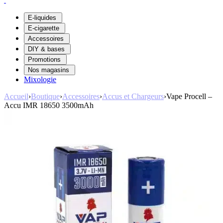
E-liquides
E-cigarette
Accessoires
DIY & bases
Promotions
Nos magasins
Mixologie
Accueil
›
Boutique
›
Accessoires
›
Accus et Chargeurs
›
Vape Procell –
Accu IMR 18650 3500mAh