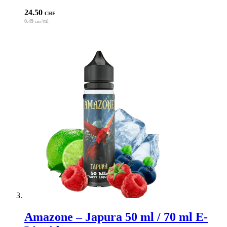
24.50
CHF
0.49
/ml
CHF
Amazone – Japura 50 ml / 70 ml E-