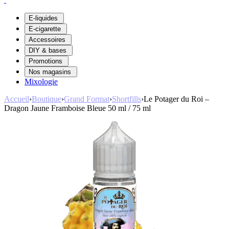
E-liquides
E-cigarette
Accessoires
DIY & bases
Promotions
Nos magasins
Mixologie
Accueil
›
Boutique
›
Grand Format
›
Shortfills
›
Le Potager du Roi –
Dragon Jaune Framboise Bleue 50 ml / 75 ml