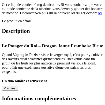
de
Le
Cet e-liquide contient 0 mg de nicotine. Si vous souhaitez que votre
Potager
e-liquide contienne de la nicotine, vous devrez y ajouter des boosters
du
de nicotine. Découvrez-en plus sur la nouvelle loi du 1er octobre
ici
.
Roi
Le produit en détail
-
Dragon
Jaune
Description
Framboise
Bleue
50
Le Potager du Roi – Dragon Jaune Framboise Bleue
ml
/
Quand
Vaping in Paris
revisite le verger royal, c’est pour y cultiver
75
des saveurs aussi éclatantes qu’inattendues. Bienvenue dans un
ml
jardin où les fruits les plus audacieux prennent vie sous le soleil,
pour offrir une expérience gustative digne des palais les plus
exigeants.
Un duo solaire et renversant
Voir plus
Oubliez la routine et succombez à la fusion spectaculaire du
fruit du
dragon jaune
, gorgé de lumière et de douceur tropicale, et de la
Informations complémentaires
framboise bleue
, petite pépite acidulée à l’énergie débordante.
Ensemble, ils créent une
explosion fruitée
à la fois sucrée, fraîche et