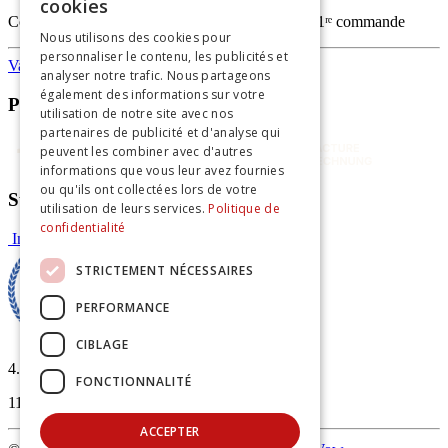
cookies
Code
FIRSTORDERVAPO
— -20% sur votre 1ʳᵉ commande
Nous utilisons des cookies pour
personnaliser le contenu, les publicités et
Vapothèque
analyser notre trafic. Nous partageons
également des informations sur votre
Paiements sécurisés
utilisation de notre site avec nos
partenaires de publicité et d'analyse qui
peuvent les combiner avec d'autres
informations que vous leur avez fournies
ou qu'ils ont collectées lors de votre
Suivez-nous
utilisation de leurs services.
Politique de
confidentialité
Instagram
Facebook
STRICTEMENT NÉCESSAIRES
PERFORMANCE
CIBLAGE
4.96
/5
FONCTIONNALITÉ
113 avis vérifiés
ACCEPTER