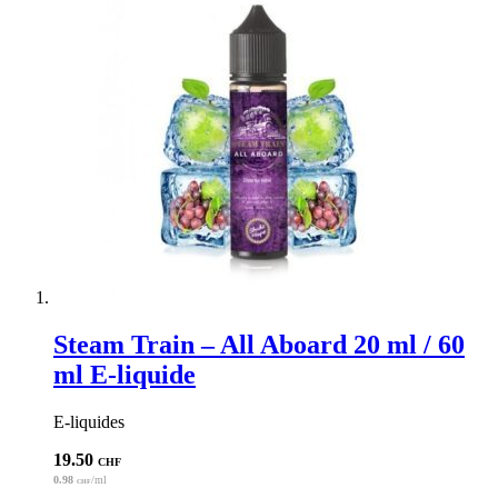
Découvrez les autres produits de la marque
Vaping in Paris
.
Obtenez des réductions ou les dernières informations sur nos
produits en nous suivant sur nos réseaux sociaux :
Facebook
ou
Instagram
.
Steam Train – All Aboard 20 ml / 60
ml E-liquide
E-liquides
19.50
CHF
0.98
/ml
CHF