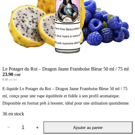
Le Potager du Roi – Dragon Jaune Framboise Bleue 50 ml / 75 ml
23.90
CHF
0.48
/ml
CHF
E-liquide Le Potager du Roi – Dragon Jaune Framboise Bleue 50 ml / 75
ml, conçu pour une vape équilibrée et fidèle à son profil aromatique.
Disponible en format prêt à booster, idéal pour une utilisation quotidienne.
36 en stock
−
＋
Ajouter au panier
quantité