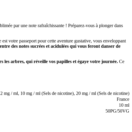
blimée par une note rafraîchissante ! Préparez-vous à plonger dans
e est votre passeport pour cette aventure gustative, vous enveloppant
 entre des notes sucrées et acidulées qui vous feront danser de
 les arbres, qui réveille vos papilles et égaye votre journée.
Ce
à chaque instant
.
Préparez-vous à un voyage gustatif qui vous fera
2 mg / ml, 10 mg / ml (Sels de nicotine), 20 mg / ml (Sels de nicotine)
France
10 ml
50PG/50VG