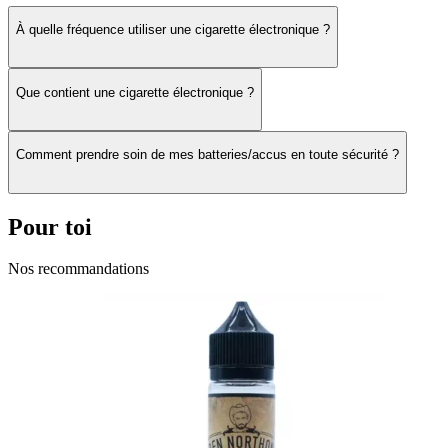
Découvrez les autres produits de la marque
Savourea
.
À quelle fréquence utiliser une cigarette électronique ?
Obtenez des réductions ou les dernières informations sur nos produits
Que contient une cigarette électronique ?
Comment prendre soin de mes batteries/accus en toute sécurité ?
Pour toi
Nos recommandations