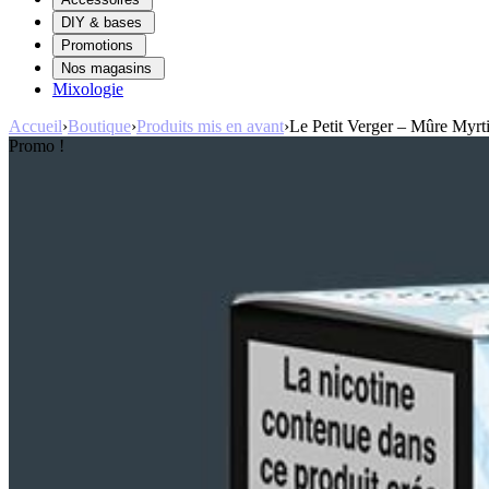
DIY & bases
Promotions
Nos magasins
Mixologie
Accueil
›
Boutique
›
Produits mis en avant
›
Le Petit Verger – Mûre Myrti
Promo !