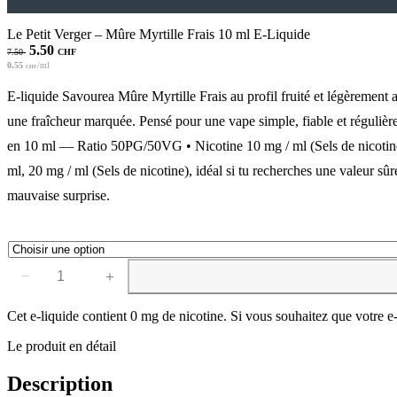
Le Petit Verger – Mûre Myrtille Frais 10 ml E-Liquide
Le
Le
5.50
7.50
CHF
prix
prix
0.55
/ml
CHF
initial
actuel
E-liquide Savourea Mûre Myrtille Frais au profil fruité et légèrement 
était :
est :
7.50 CHF.
5.50 CHF.
une fraîcheur marquée. Pensé pour une vape simple, fiable et régulièr
en 10 ml — Ratio 50PG/50VG • Nicotine 10 mg / ml (Sels de nicotin
ml, 20 mg / ml (Sels de nicotine), idéal si tu recherches une valeur sûr
mauvaise surprise.
−
＋
quantité
de
Le
Cet e-liquide contient 0 mg de nicotine. Si vous souhaitez que votre e
Petit
Le produit en détail
Verger
-
Mûre
Description
Myrtille