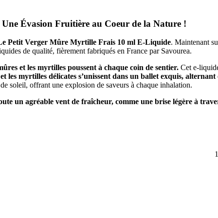
: Une Évasion Fruitière au Coeur de la Nature !
Le Petit Verger Mûre Myrtille Frais 10 ml E-Liquide
. Maintenant su
-liquides de qualité, fièrement fabriqués en France par Savourea.
ûres et les myrtilles poussent à chaque coin de sentier.
Cet e-liquid
t les myrtilles délicates s’unissent dans un ballet exquis, alternant
soleil, offrant une explosion de saveurs à chaque inhalation.
ajoute un agréable vent de fraîcheur, comme une brise légère à travers
 quête de sensations fraîches et fruitées.
e vape est une aventure sensorielle qui vous invite à savourer la nature 
la fraîcheur est reine !
1
pe de matériel.