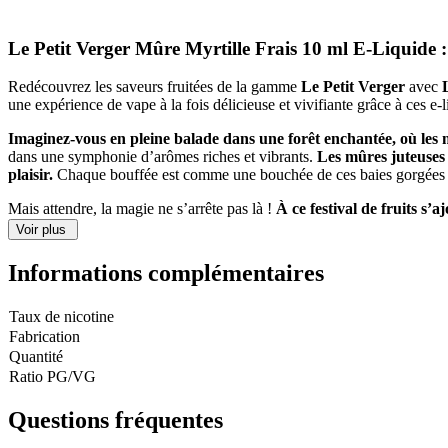
Frais
10
Le Petit Verger Mûre Myrtille Frais 10 ml E-Liquide 
ml
E-
Redécouvrez les saveurs fruitées de la gamme
Le Petit Verger
avec
Liquide
une expérience de vape à la fois délicieuse et vivifiante grâce à ces e
Imaginez-vous en pleine balade dans une forêt enchantée, où les m
dans une symphonie d’arômes riches et vibrants.
Les mûres juteuses e
plaisir.
Chaque bouffée est comme une bouchée de ces baies gorgées de 
Mais attendre, la magie ne s’arrête pas là !
À ce festival de fruits s’
mélange parfait est conçu pour ravir tous les vapoteurs et vapoteuses en
Voir plus
Avec
Le Petit Verger Mûre Myrtille Frais 10 ml E-Liquide
, chaqu
Informations complémentaires
oublier le quotidien et vous transportera au cœur d’une forêt fruitée où 
Taux de nicotine
Fabrication
Important
: E-liquide déjà nicotiné, vendu en flacon de 10 ml.
Quantité
Ratio PG/VG
Fabriqué en France ; Dosage PG/VG : 50 % / 50 %. S’adapte à tout ty
Questions fréquentes