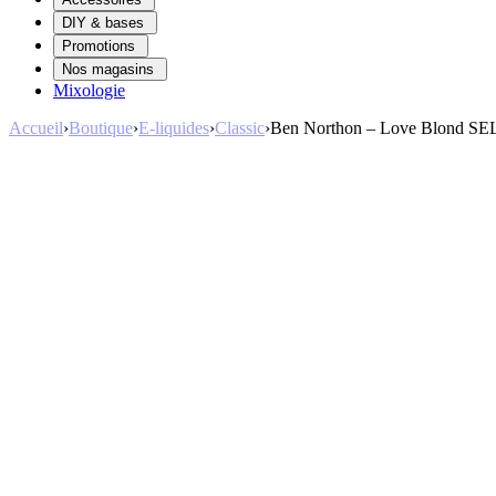
DIY & bases
Promotions
Nos magasins
Mixologie
Accueil
›
Boutique
›
E-liquides
›
Classic
›
Ben Northon – Love Blond SEL