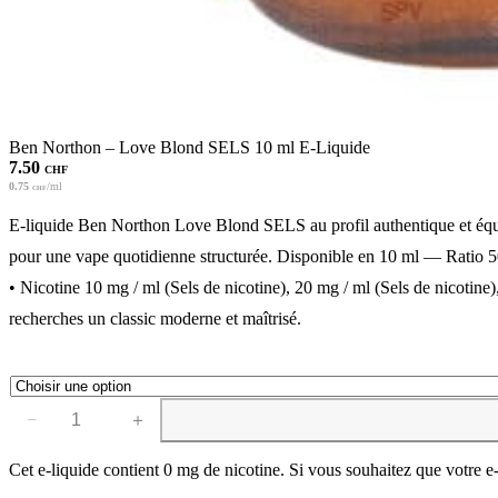
Ben Northon – Love Blond SELS 10 ml E-Liquide
7.50
CHF
0.75
/ml
CHF
E-liquide Ben Northon Love Blond SELS au profil authentique et équ
pour une vape quotidienne structurée. Disponible en 10 ml — Rati
• Nicotine 10 mg / ml (Sels de nicotine), 20 mg / ml (Sels de nicotine), 
recherches un classic moderne et maîtrisé.
−
＋
quantité
de
Ben
Cet e-liquide contient 0 mg de nicotine. Si vous souhaitez que votre e
Northon