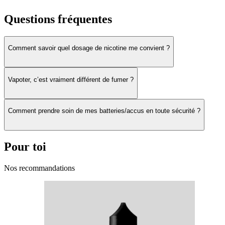
Questions fréquentes
Découvrir les autres produits de la marque
Ben Northon
.
Obtenez des réductions ou les dernières informations sur nos produits
Comment savoir quel dosage de nicotine me convient ?
Vapoter, c’est vraiment différent de fumer ?
Comment prendre soin de mes batteries/accus en toute sécurité ?
Pour toi
Nos recommandations