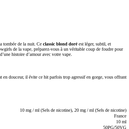
la tombée de la nuit. Ce
classic blond doré
est léger, subtil, et
wgirls de la vape, préparez-vous à un véritable coup de foudre pour
t d’une histoire d’amour avec votre vape.
t en douceur, il évite ce hit parfois trop agressif en gorge, vous offrant
10 mg / ml (Sels de nicotine), 20 mg / ml (Sels de nicotine)
France
10 ml
50PG/50VG