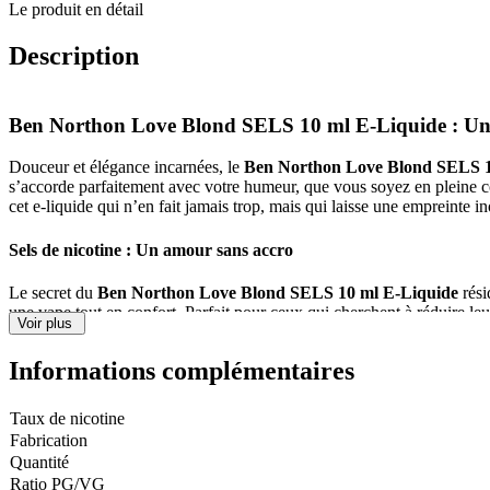
Le produit en détail
-
Love
Blond
Description
SELS
10
ml
Ben Northon Love Blond SELS 10 ml E-Liquide
: Un
E-
Liquide
Douceur et élégance incarnées, le
Ben Northon Love Blond SELS 1
s’accorde parfaitement avec votre humeur, que vous soyez en pleine c
cet e-liquide qui n’en fait jamais trop, mais qui laisse une empreinte 
Sels de nicotine : Un amour sans accro
Le secret du
Ben Northon Love Blond SELS 10 ml E-Liquide
rés
une vape tout en confort. Parfait pour ceux qui cherchent à réduire le
Voir plus
Laissez-vous séduire par le
Ben Northon Love Blond SELS 10 ml 
Informations complémentaires
Taux de nicotine
Important
: E-liquide déjà nicotiné, vendu en flacon de 10 ml.
Fabrication
Fabriqué en France ; Dosage PG/GV : 50 % / 50 %. S’adapte à tout ty
Quantité
Ratio PG/VG