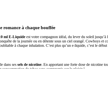
e romance à chaque bouffée
0 ml E-Liquide
est votre compagnon idéal, du lever du soleil jusqu’à 
onquête de la journée ou en détente sous un ciel orangé. Cowboys et co
inoubliable à chaque inhalation. C’est plus qu’un e-liquide, c’est le débu
ide dans ses
sels de nicotine
. En apportant une forte dose de nicotine tou
ur consommation de tabac sans compromis sur le plaisir !
E-Liquide
, et vivez une romance inoubliable avec chaque puff.
pe de matériel.